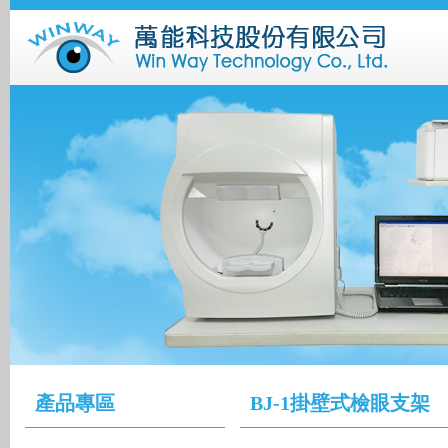
產品專區
BJ-1掛壁式檢眼支架