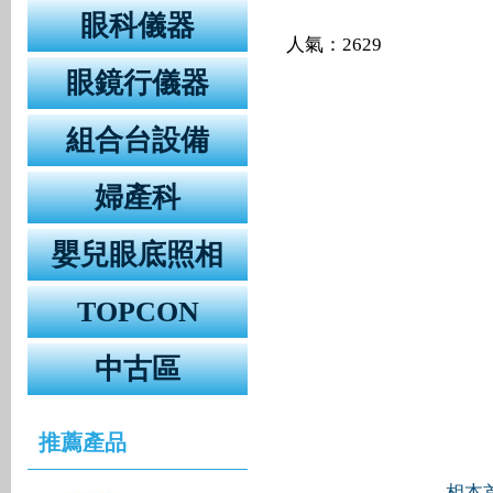
眼科儀器
人氣：2629
眼鏡行儀器
組合台設備
婦產科
嬰兒眼底照相
TOPCON
中古區
推薦產品
相本