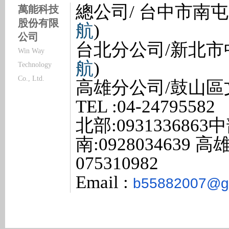
總公司/ 台中市南屯
萬能科技
股份有限
航
)
公司
台北分公司/新北市中
Win Way
航
)
Technology
Co., Ltd.
高雄分公司/鼓山區文
TEL :04-24795582 
北部:
0931336863
中部
南:0928034639
高雄:
075310982
Email :
b55882007@g